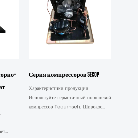
орно-
Серия компрессоров Secop
ат
Характеристики продукции
Используйте герметичный поршневой
D
компрессор Tecumseh. Широкое
а
применение, адаптируйте L/M/...
ает