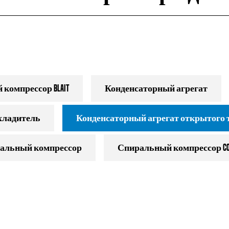
компрессор Blait
Конденсаторный агрегат
хладитель
Конденсаторный агрегат открытого 
альный компрессор
Спиральный компрессор Cop