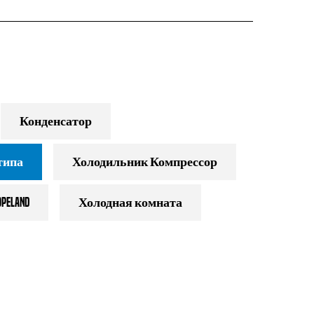
Конденсатор
типа
Холодильник Компрессор
eland
Холодная комната