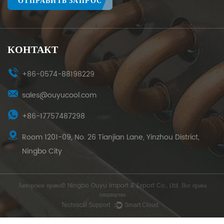
ОТПРАВИТЬ ЗАПРОС
КОНТАКТ
+86-0574-88198229
sales@ouyucool.com
+86-17757487298
Room 1201-09, No. 26 Tianjian Lane, Yinzhou District,
Ningbo City
Авторское право© Ningbo Ouyu Import & Export Co., Ltd. Все права
защищены
Technical Support ：
Smart Cloud