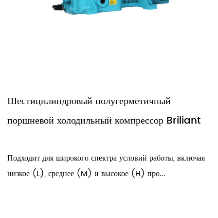
ровый полугерметичный
Четырехцили
лодильный компрессор Briliant
поршневой х
рокого спектра условий работы, включая
Различные защит
днее (M) и высокое (H) про...
перегрев, перегр