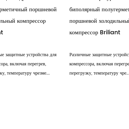
вой
биполярный полугерметичный
холодил
поршневой холодильный
Briliant
компрессор Briliant
Небольшой 
небольшая 
шума, высо
для
Различные защитные устройства для
энерго...
компрессора, включая перегрев,
перегрузку, температуру чре...