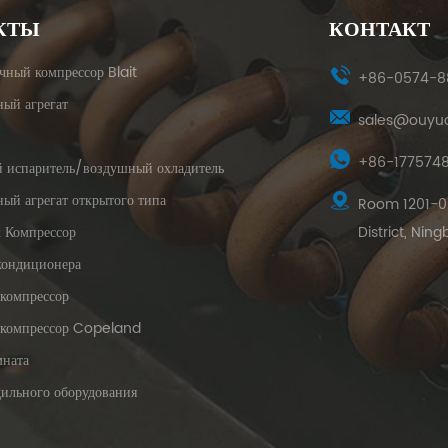
КТЫ
КОНТАКТ
чный компрессор Blait
+86-0574-8
ный агрегат
sales@ouyu
+86-177574
 испаритель/воздушный охладитель
ый агрегат открытого типа
Room 1201-09
 Компрессор
District, Ning
кондиционера
компрессор
 компрессор Copeland
мната
дильного оборудования