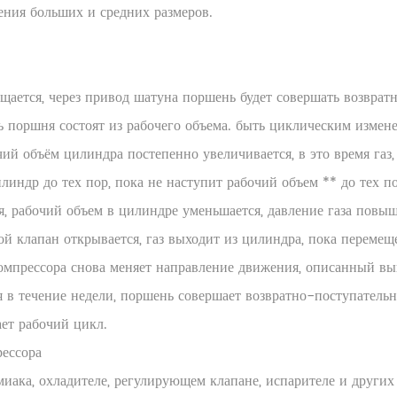
ения больших и средних размеров.
щается, через привод шатуна поршень будет совершать возврат
ь поршня состоят из рабочего объема. быть циклическим изме
ий объём цилиндра постепенно увеличивается, в это время газ
линдр до тех пор, пока не наступит рабочий объем ** до тех по
 рабочий объем в цилиндре уменьшается, давление газа повыша
й клапан открывается, газ выходит из цилиндра, пока переме
мпрессора снова меняет направление движения, описанный выш
 в течение недели, поршень совершает возвратно-поступательн
ает рабочий цикл.
ессора
иака, охладителе, регулирующем клапане, испарителе и других