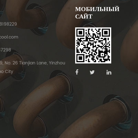
МОБИЛЬНЫЙ
САЙТ
8198229
cool.com
87298
, No. 26 Tianjian Lane, Yinzhou
bo City