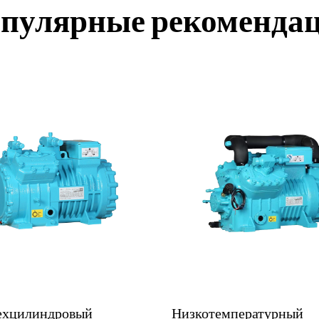
пулярные рекоменда
Низкотемпературный
Полугер