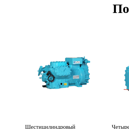
По
линдровый
Четырехцилиндровый