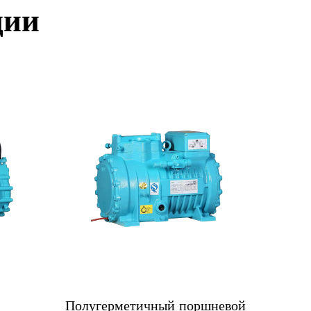
ции
метичный поршневой
Полугерметичный винтов