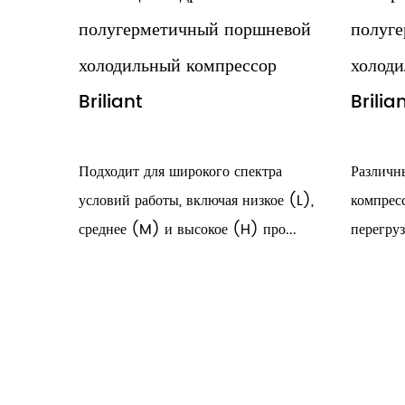
етичный поршневой
полугерметичный поршне
ный компрессор
холодильный компрессор
Briliant
я широкого спектра
Различные защитные устройства 
оты, включая низкое (L),
компрессора, включая перегрев,
 и высокое (H) про...
перегрузку, температуру чрезме...