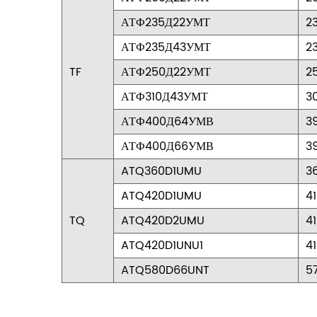
АТФ235Д22УМТ
23
АТФ235Д43УМТ
23
TF
АТФ250Д22УМТ
25
АТФ310Д43УМТ
3
АТФ400Д64УМВ
3
АТФ400Д66УМВ
3
ATQ360D1UMU
36
ATQ420D1UMU
41
TQ
ATQ420D2UMU
41
ATQ420D1UNU1
41
ATQ580D66UNT
5