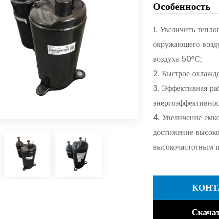
Особенность
1. Увеличить тепл
окружающего возду
воздуха 50°С;
2. Быстрое охлажде
3. Эффективная ра
энергоэффективнос
4. Увеличение емко
достижение высоко
высокочастотным 
КОНТ
Скачат