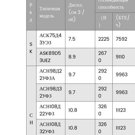
Охлаждающая
Р
Диспл.
способность
Типичная
я
(см
3
/
модель
（В
(БТЕ/
д
об)
）
ч)
АСК75Д4
7.5
2225
7592
3УЭЗ
S
K
ASK89D5
267
8.9
9110
3UEZ
0
АСН98Д2
292
9.7
9963
2УФЗА
0
АСН98Д3
292
9.7
9963
2УФЗ
0
АСН108Д
326
10.8
11123
22УФЗ
0
С
Н
АСН108Д
326
10.8
11123
32УФЗ
0