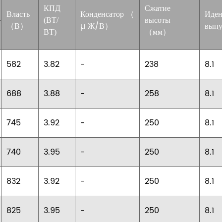
Сжатие
КПД
Власть
Конденсатор
（
Иден
высоты
(ВТ/
（В）
µ
Ж/В）
выпу
（мм）
ВТ)
582
3.82
-
238
8.1
688
3.88
-
258
8.1
745
3.92
-
250
8.1
740
3.95
-
250
8.1
832
3.92
-
250
8.1
825
3.95
-
250
8.1