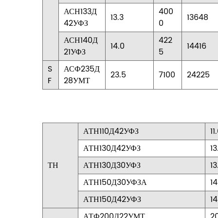
АСН133Д
400
13.3
13648
42УФЗ
0
АСН140Д
422
14.0
14416
21УФЗ
5
S
АСФ235Д
23.5
7100
24225
F
28УМТ
АТН110Д42УФЗ
11
АТН130Д42УФЗ
13
ТН
АТН130Д30УФЗ
13
АТН150Д30УФЗА
14
АТН150Д42УФЗ
14
АТФ200Д22УМТ
20