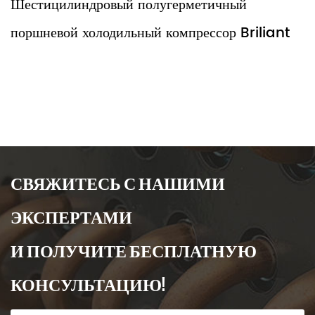
илиндровый полугерметичный
Четыр
вой холодильный компрессор Briliant
поршне
СВЯЖИТЕСЬ С НАШИМИ
ЭКСПЕРТАМИ
И ПОЛУЧИТЕ БЕСПЛАТНУЮ
КОНСУЛЬТАЦИЮ!