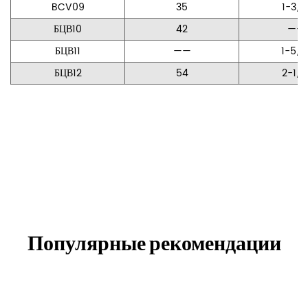
BCV09
35
1-3/8
БЦВ10
42
——
БЦВ11
——
1-5/8
БЦВ12
54
2-1/8
Популярные рекомендации