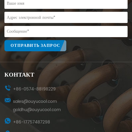
ОТПРАВИТЬ ЗАПРОС
КОНТАКТ
+86-0574-88198229
sales@ouyucool.com
goldhu@ouyucool.com
+86-17757487298