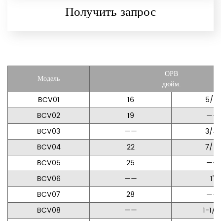
Получить запрос
ОРВ
Модель
дюйм.
BCV01
16
5/8"
BCV02
19
——
BCV03
——
3/4"
BCV04
22
7/8"
BCV05
25
——
BCV06
——
1"
BCV07
28
——
BCV08
——
1-1/8