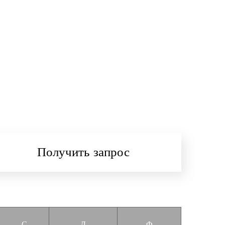
Получить запрос
С
Д
Ф