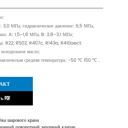
е:
е: 3,0 МПа, гидравлическое давление: 6,5 МПа,
ки: A: 1,5–1,8 МПа, B: 2,8–3,1 МПа;
да: R22, R502, R407c, R143a, R410aect.
 холодильное масло;
равлическая средняя температура: -50 ℃ 150 ℃ .
АКТ
ь PDF
йка шарового крана
рочный поворотный запорный клапан