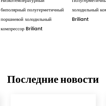
температурный
Полугерметичный пор
ярный полугерметичный
холодильный компресс
евой холодильный
Briliant
ссор Briliant
Последние новости