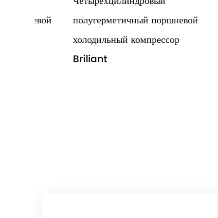
Четырехцилиндровый
Низко
невой
полугерметичный поршневой
бипол
р
холодильный компрессор
поршн
Briliant
компре