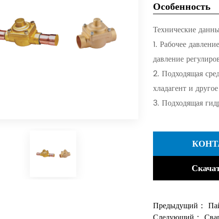
Особенность
Технические данны
1. Рабочее давлени
давление регулиров
2. Подходящая сре
хладагент и другое
3. Подходящая гид
КОНТ
Скачат
Предыдущий：
Па
Следующий：
Сва