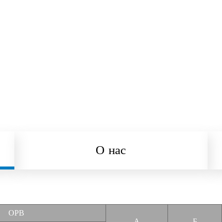
О нас
ОРВ
А
Б