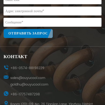
ОТПРАВИТЬ ЗАПРОС
КОНТАКТ
+86-0574-88198229
sales@ouyucool.com
goldhu@ouyucool.com
+86-17757487298
Room 1201-09, No. 26 Tianjian Lane, Yinzhou District,